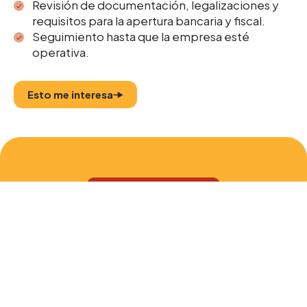
Revisión de documentación, legalizaciones y
requisitos para la apertura bancaria y fiscal.
Seguimiento hasta que la empresa esté
operativa.
Esto me interesa
Newsletter
Consejos útiles para cuidar mejor
tus finanzas
Apúntate a nuestra newsletter y recibe
artículos útiles sobre fiscalidad, gestiones