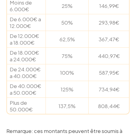
Moins de
25%
146,99€
6.000€
De 6.000€ a
50%
293,98€
12.000€
De 12.000€
62,5%
367,47€
a 18.000€
De 18.000€
75%
440,97€
a 24.000€
De 24.000€
100%
587,95€
a 40.000€
De 40.000€
125%
734,94€
a 50.000€
Plus de
137,5%
808,44€
50.000€
Remarque: ces montants peuvent être soumis à